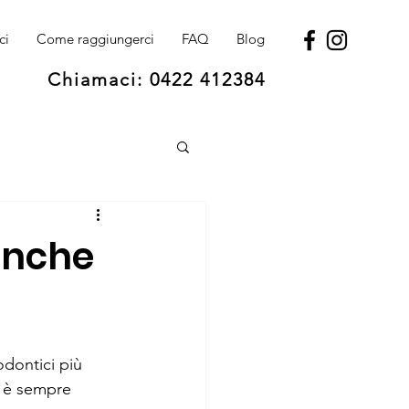
ci
Come raggiungerci
FAQ
Blog
Chiamaci: 0422 412384
 anche
odontici più 
a è sempre 