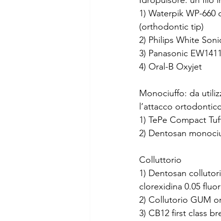
Idropulsore: un filo 
1) Waterpik WP-660 c
(orthodontic tip)
2) Philips White Soni
3) Panasonic EW1411
4) Oral-B Oxyjet
Monociuffo: da utiliz
l’attacco ortodontic
1) TePe Compact Tuf
2) Dentosan monociu
Colluttorio 
1) Dentosan collutor
clorexidina 0.05 fluor
2) Collutorio GUM o
3) CB12 first class br