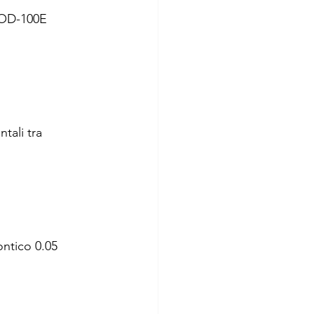
 OD-100E 
tali tra 
ntico 0.05 