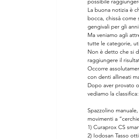
possibile raggiunger
La buona notizia è c
bocca, chissà come s
gengivali per gli anni
Ma veniamo agli attrez
tutte le categorie, u
Non è detto che si d
raggiungere il risulta
Occorre assolutament
con denti allineati ma
Dopo aver provato og
vediamo la classifica:
Spazzolino manuale, 
movimenti a “cerchie
1) Curaprox CS smart
2) Iodosan Tasso otti