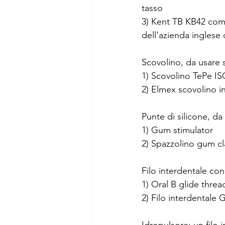
tasso 
3) Kent TB KB42 come
dell’azienda inglese 
Scovolino, da usare s
1) Scovolino TePe IS
2) Elmex scovolino i
Punte di silicone, da 
1) Gum stimulator
2) Spazzolino gum cl
Filo interdentale con
1) Oral B glide threa
2) Filo interdentale