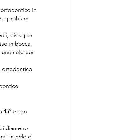
 ortodontico in 
e e problemi 
ti, divisi per 
isso in bocca.
 uno solo per 
o ortodontico 
dontico 
a 45° e con 
 di diametro
ali in pelo di 