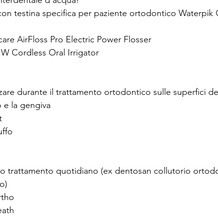
interdentale d’acqua!
on testina specifica per paziente ortodontico Waterpik
care AirFloss Pro Electric Power Flosser
W Cordless Oral Irrigator
zare durante il trattamento ortodontico sulle superfici den
o e la gengiva
t 
ffo
io trattamento quotidiano (ex dentosan collutorio ortodo
o)
rtho
eath