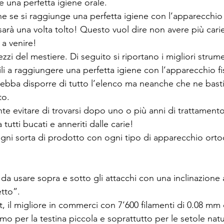
e una perfetta igiene orale.
he se si raggiunge una perfetta igiene con l’apparecchio
arà una volta tolto! Questo vuol dire non avere più cari
 a venire!
zi del mestiere. Di seguito si riportano i migliori strumen
tili a raggiungere una perfetta igiene con l’apparecchio f
ebba disporre di tutto l’elenco ma neanche che ne basti
to.
e evitare di trovarsi dopo uno o più anni di trattament
 tutti bucati e anneriti dalle carie!
ni sorta di prodotto con ogni tipo di apparecchio orto
 
da usare sopra e sotto gli attacchi con una inclinazione 
tto”.
, il migliore in commerci con 7’600 filamenti di 0.08 mm
mo per la testina piccola e soprattutto per le setole natur