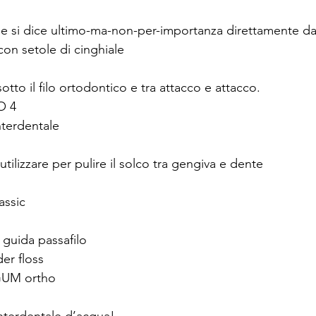
 si dice ultimo-ma-non-per-importanza direttamente dal
con setole di cinghiale
otto il filo ortodontico e tra attacco e attacco.
O 4
nterdentale
utilizzare per pulire il solco tra gengiva e dente
assic
 guida passafilo
der floss
 GUM ortho