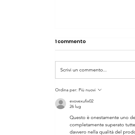
1 commento
Scrivi un commento...
Grillz vs. ortodonzia
Ordina per:
Più nuovi
evovexufix02
26 lug
Questo è onestamente uno dei 
completamente superato tutte le
davvero nella qualità del prodo