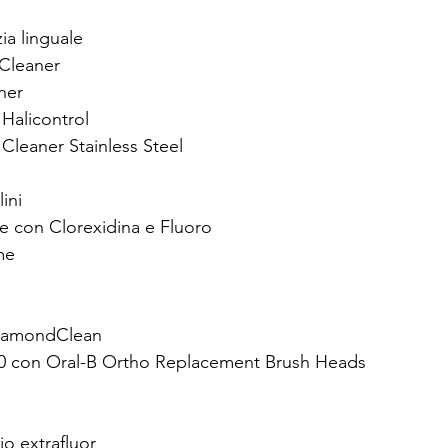
ia linguale
Cleaner
ner
 Halicontrol
 Cleaner Stainless Steel
ini
e con Clorexidina e Fluoro
me
 DiamondClean
00 con Oral-B Ortho Replacement Brush Heads
io extrafluor