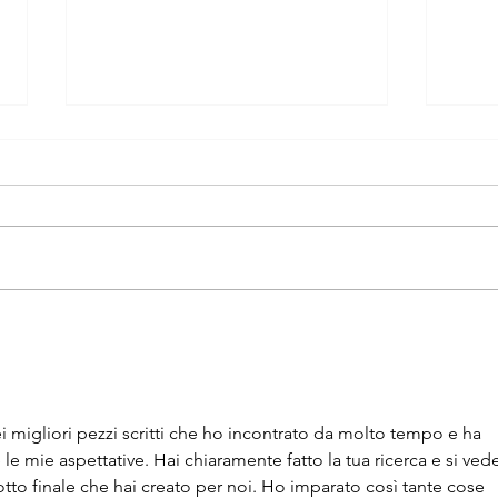
Ortodonzia: l’arte di
Qual
piegare fili
spaz
migliori pezzi scritti che ho incontrato da molto tempo e ha 
 mie aspettative. Hai chiaramente fatto la tua ricerca e si vede
tto finale che hai creato per noi. Ho imparato così tante cose 