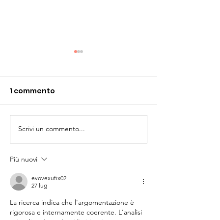
1 commento
Grillz vs. ortodonzia
Scrivi un commento...
Ortodonzia: l’a
piegare fili
Più nuovi
evovexufix02
27 lug
La ricerca indica che l'argomentazione è 
rigorosa e internamente coerente. L'analisi 