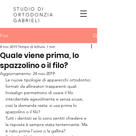
STUDIO DI
ORTODONZIA
GABRIELI
Post
8 nov 2019
Tempo di lettura: 1 min
Quale viene prima, lo
spazzolino o il filo?
Aggiornamento:
24 nov 2019
Le nuove tipologie di apparecchi ortodontici 
formati da allineatori trasparenti quali 
Invisalign permettono di usare il filo 
interdentale agevolmente e senza scuse, 
così la domanda resta: si usa prima lo 
spazzolino o il filo? 
Tutti i dentisti se lo sono sentiti chiedere e 
la risposta è sempre stata tentennante. Ma 
è nato prima l’uovo o la gallina? 